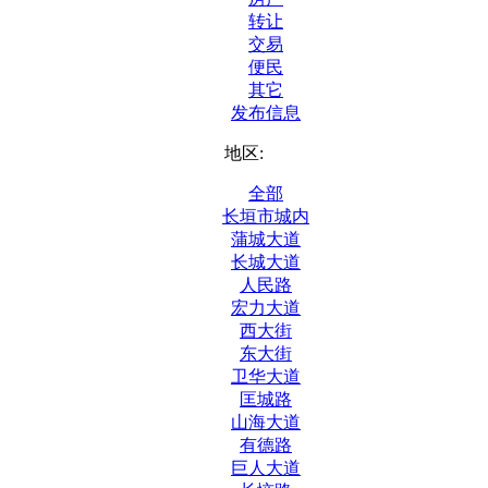
转让
交易
便民
其它
发布信息
地区:
全部
长垣市城内
蒲城大道
长城大道
人民路
宏力大道
西大街
东大街
卫华大道
匡城路
山海大道
有德路
巨人大道