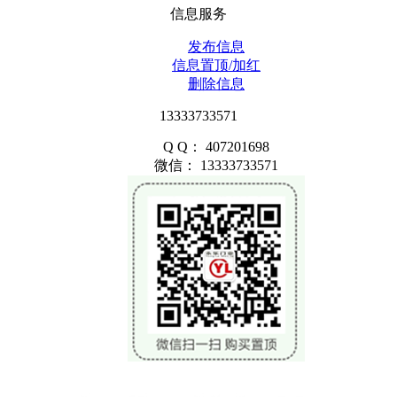
信息服务
发布信息
信息置顶/加红
删除信息
13333733571
Q Q： 407201698
微信： 13333733571