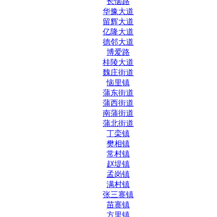
长恼路
华豫大道
留辉大道
亿隆大道
德邻大道
博爱路
桂陵大道
魏庄街道
恼里镇
蒲东街道
蒲西街道
南蒲街道
蒲北街道
丁栾镇
樊相镇
常村镇
赵堤镇
孟岗镇
满村镇
张三寨镇
苗寨镇
方里镇