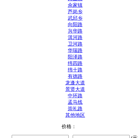
佘家镇
芦岗乡
武邱乡
向阳路
兴华路
淇河路
卫河路
华瑞路
阳泽路
纬四路
纬十路
有德路
龙逢大道
景贤大道
中环路
孟马线
崇礼路
其他地区
价格：
-
(元