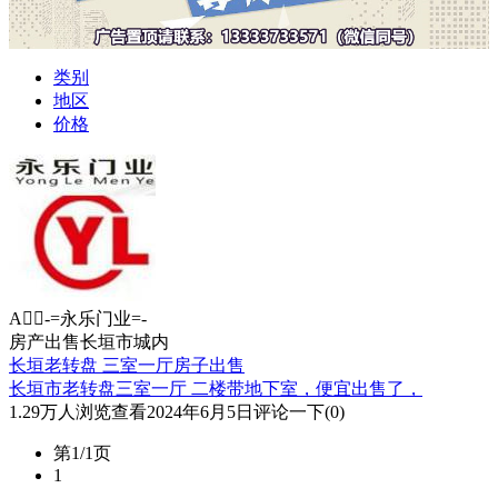
类别
地区
价格
A-=永乐门业=-
房产
出售
长垣市城内
长垣老转盘 三室一厅房子出售
长垣市老转盘三室一厅 二楼带地下室，便宜出售了，
1.29万人浏览查看
2024年6月5日
评论一下(0)
第1/1页
1